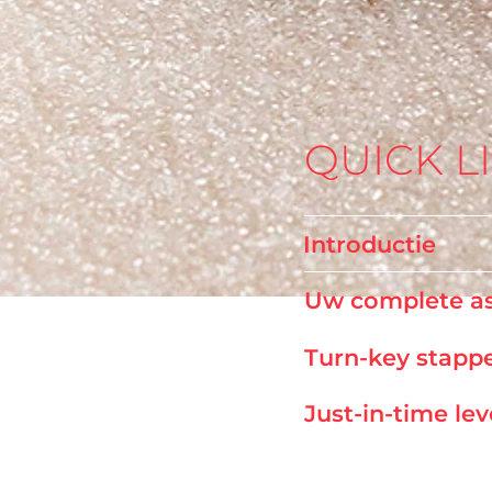
QUICK L
Introductie
Uw complete a
Turn-key stapp
Just-in-time le