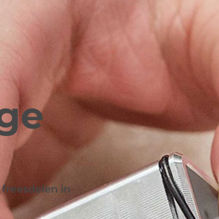
ge
 freesdelen in