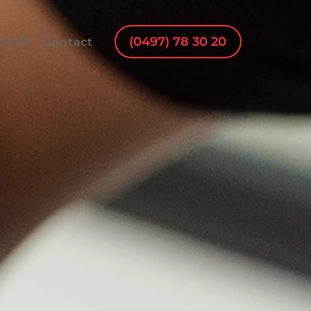
(0497) 78 30 20
 FMB
Contact