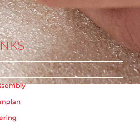
INKS
ssembly
enplan
vering