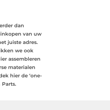
verder dan
t inkopen van uw
t juiste adres.
hikken we ook
Hier assembleren
rse materialen
dek hier de ‘one-
 Parts.